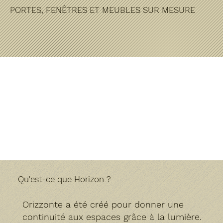
PORTES, FENÊTRES ET MEUBLES SUR MESURE
Qu'est-ce que Horizon ?
Orizzonte a été créé pour donner une
continuité aux espaces grâce à la lumière.