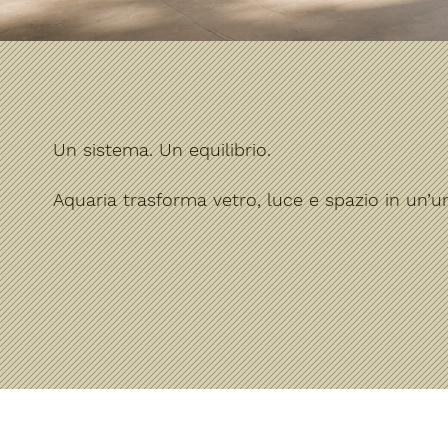
Un sistema. Un equilibrio.
Aquaria trasforma vetro, luce e spazio in un’u