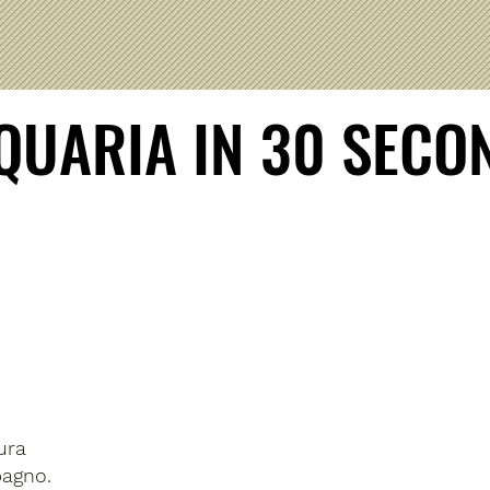
QUARIA IN 30 SECO
QUARIA IN 30 SECO
ura
bagno.