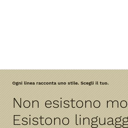
Ogni linea racconta uno stile. Scegli il tuo.
Non esistono mod
Esistono linguagg