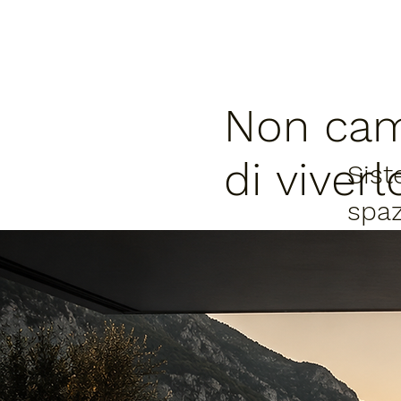
Non cam
di viverl
Sist
spaz