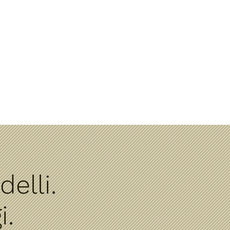
elli.
i.